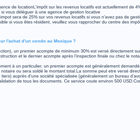
nce de locationL'impôt sur les revenus locatifs est actuellement de 4% 
 si vous déléguer à une agence de gestion locative
l'impot sera de 25% sur vos revenus locatifs si vous n'avez pas de gesti
ible si vous êtes résident, veuillez vous rapprocher du centre des impô
ur l'achat d'un condo au Mexique ?
uction), un premier acompte de minimum 30% est versé directement su
struction et le dernier acompte après l’inspection finale ou chez le nota
tement à un particulier, un premier acompte est généralement demandé 
le notaire ou sera soldé le montant total.La somme peut etre versé dir
tiers) auprès d’une société spécialisée (généralement un bureau d’avo
 validation de tous les documents. Ce service coute environ 500 USD.C