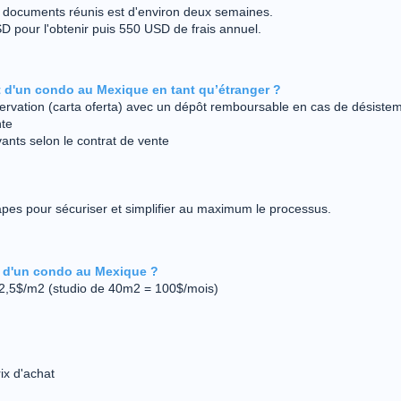
es documents réunis est d'environ deux semaines.
D pour l'obtenir puis 550 USD de frais annuel.
t d'un condo au Mexique en tant qu’étranger ?
servation (carta oferta) avec un dépôt remboursable en cas de désistem
nte
vants selon le contrat de vente
apes pour sécuriser et simplifier au maximum le processus.
s d'un condo au Mexique ?
e 2,5$/m2 (studio de 40m2 = 100$/mois)
ix d'achat