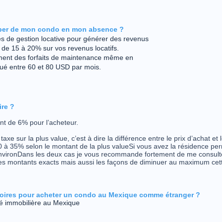
cuper de mon condo en mon absence ?
es de gestion locative pour générer des revenus
t de 15 à 20% sur vos revenus locatifs.
ment des forfaits de maintenance même en
itué entre 60 et 80 USD par mois.
ire ?
ont de 6% pour l’acheteur.
taxe sur la plus value, c’est à dire la différence entre le prix d’achat et
 0 à 35% selon le montant de la plus valueSi vous avez la résidence p
vironDans les deux cas je vous recommande fortement de me consulter
s montants exacts mais aussi les façons de diminuer au maximum cett
toires pour acheter un condo au Mexique comme étranger ?
té immobilière au Mexique