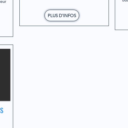
bua
ieur
PLUS D'INFOS
S