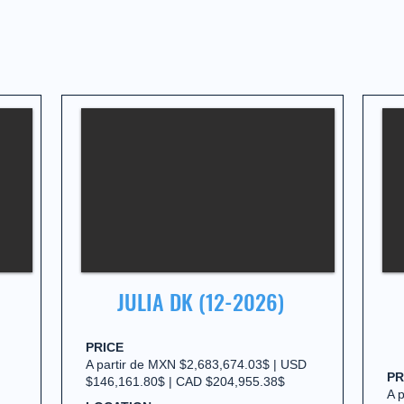
JULIA DK (12-2026)
PRICE
A partir de MXN $2,683,674.03$ | USD
PR
$146,161.80$ | CAD $204,955.38$
A 