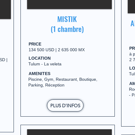
MISTIK
A
(1 chambre)
PRICE
PR
134 500 USD | 2 635 000 MX
à 
LOCATION
SD |
2 
Tulum - La veleta
LO
AMENITES
Tul
Piscine, Gym, Restaurant, Boutique,
AM
Parking, Réception
Roo
- P
PLUS D'INFOS