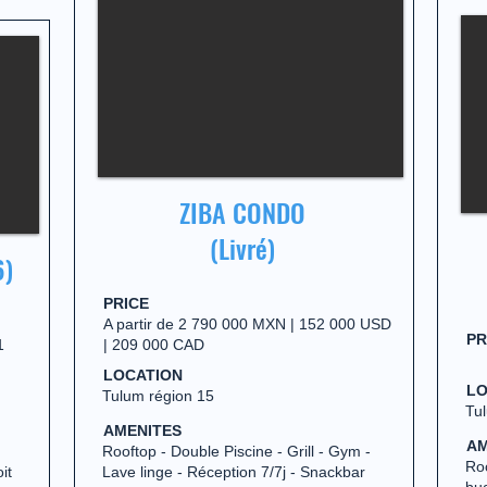
ZIBA CONDO
(Livré)
6)
PRICE
A partir de 2 790 000 MXN | 152 000 USD
PR
1
| 209 000 CAD
LOCATION
LO
Tulum région 15
Tul
AMENITES
AM
Rooftop - Double Piscine - Grill - Gym -
Roo
it
Lave linge - Réception 7/7j - Snackbar