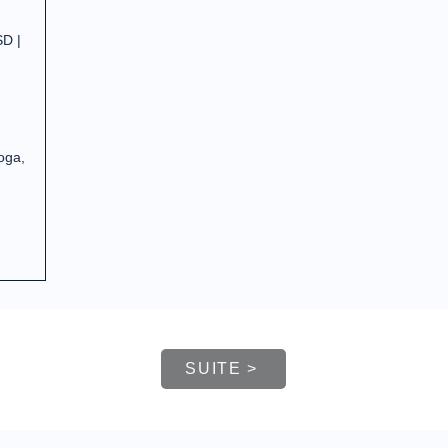
SD |
yoga,
SUITE >