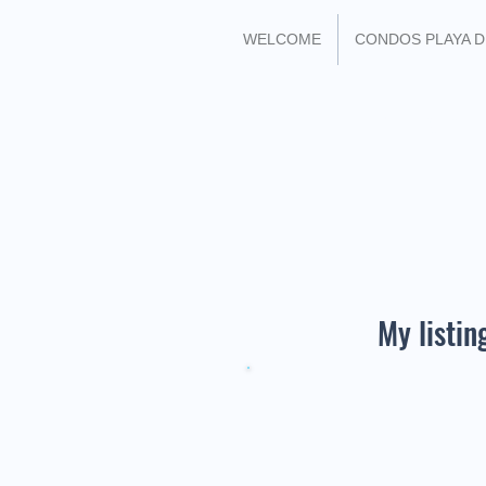
WELCOME
CONDOS PLAYA 
FIND ME ON
My listin