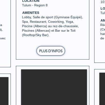
LOCATION
10
Tulum - Region 8
LO
AMENITES
Tul
Lobby, Salle de sport (Gymnase Équipé),
AM
Spa, Restaurant, Coworking, Yoga,
la
Réc
Piscine (Alberca) au rez-de-chaussée,
q,
(Ce
Piscines (Albercas) et Bar sur le Toit
ham
(Rooftop/Sky Bar).
avec
de 
PLUS D'INFOS