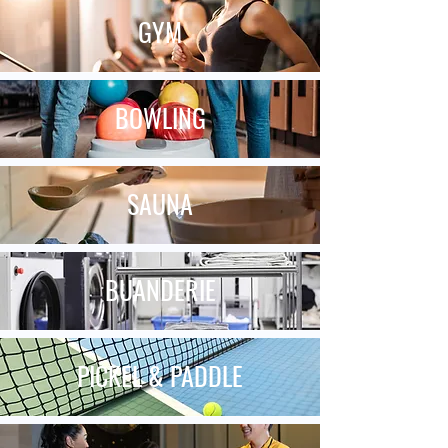
GYM
BOWLING
SAUNA
BUANDERIE
PICKEL &
PADDLE