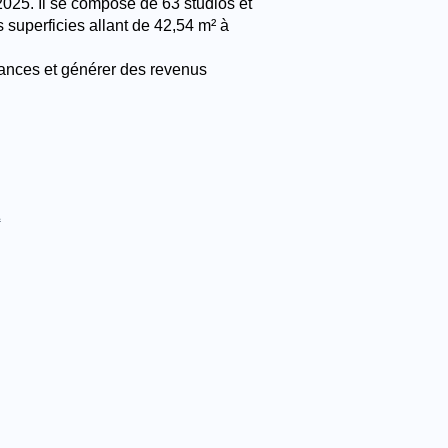
025. Il se compose de 63 studios et
s superficies allant de 42,54 m² à
cances et générer des revenus
E