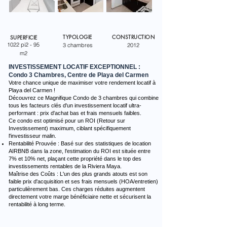
TYPOLOGIE
CONSTRUCTION
SUPERFICIE
1022 pi2 - 95
3 chambres
2012
m2
INVESTISSEMENT LOCATIF EXCEPTIONNEL :
Condo 3 Chambres, Centre de Playa del Carmen
Votre chance unique de maximiser votre rendement locatif à
Playa del Carmen !
Découvrez ce Magnifique Condo de 3 chambres qui combine
tous les facteurs clés d'un investissement locatif ultra-
performant : prix d'achat bas et frais mensuels faibles.
Ce condo est optimisé pour un ROI (Retour sur
Investissement) maximum, ciblant spécifiquement
l'investisseur malin.
Rentabilité Prouvée : Basé sur des statistiques de location
AIRBNB dans la zone, l'estimation du ROI est située entre
7% et 10% net, plaçant cette propriété dans le top des
investissements rentables de la Riviera Maya.
Maîtrise des Coûts : L'un des plus grands atouts est son
faible prix d'acquisition et ses frais mensuels (HOA/entretien)
particulièrement bas. Ces charges réduites augmentent
directement votre marge bénéficiaire nette et sécurisent la
rentabilité à long terme.