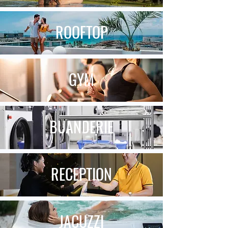
ROOFTOP
GYM
BUANDERIE
RECEPTION
JACUZZI