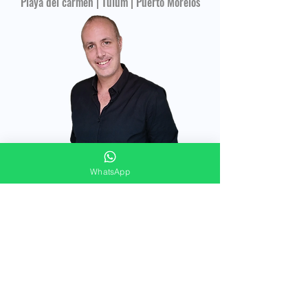
Playa del carmen | Tulum | Puerto Morelos
WhatsApp
FORMULAIRE DE CONTACT
Merci de répondre à ces quelques questions
pour vous offrir un accompagnement
immobilier personnalisé !
Prénom et nom