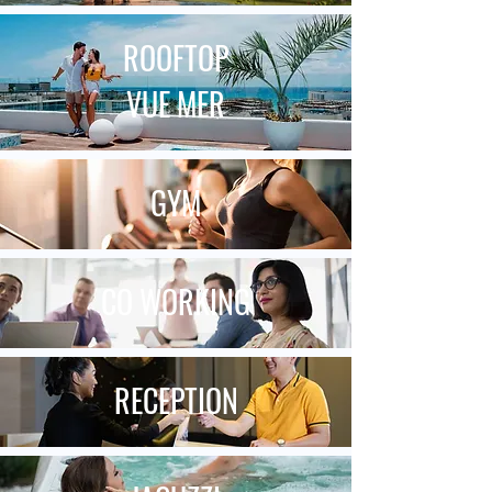
ROOFTOP
VUE MER
GYM
CO WORKING
RECEPTION