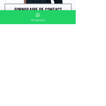
FORMULAIRE DE CONTACT
Merci de répondre à ces quelques questions
WhatsApp
pour vous offrir un accompagnement
immobilier personnalisé !
Prénom et nom
E-mail
Téléphone/Whatsapp
Avez vous déja visité la Riviera Maya ?
*
Oui
Non