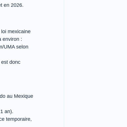
et en 2026.
 loi mexicaine 
 environ :
um/UMA selon 
l est donc 
ndo au Mexique 
1 an).
ce temporaire, 