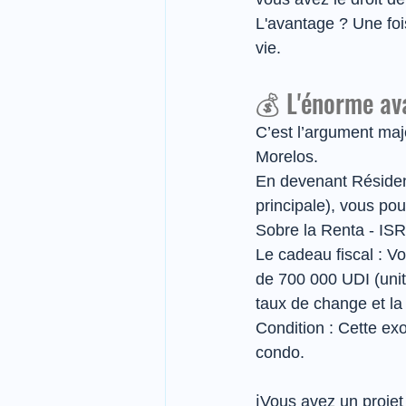
L'avantage ? Une foi
vie.
💰 L'énorme ava
C’est l’argument maj
Morelos.
En devenant Résident
principale), vous po
Sobre la Renta - ISR
Le cadeau fiscal : V
de 700 000 UDI (unit
taux de change et la
Condition : Cette exo
condo.
ℹ️Vous avez un proje