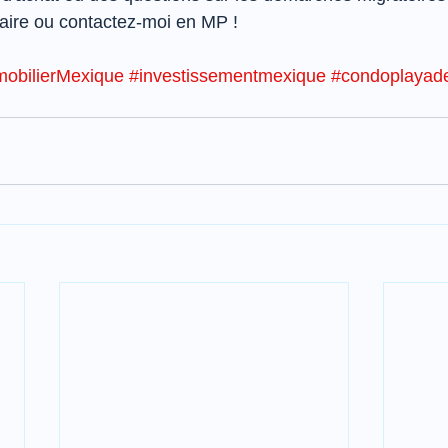
ire ou contactez-moi en MP !
obilierMexique
#investissementmexique
#condoplayad