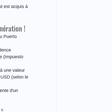
t est acquis à 
nération !
u Puerto 
dence 
ue (Impuesto 
'à une valeur 
 USD (selon le 
vente d'un 
 ?