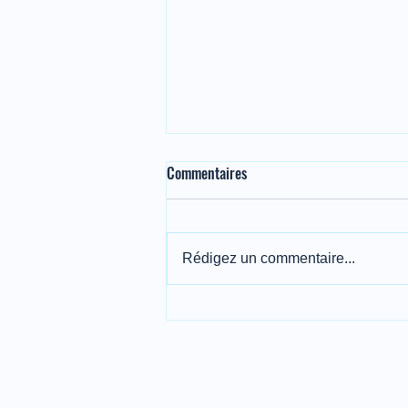
Commentaires
Rédigez un commentaire...
🔒 Sécurisez au maximum l'achat
de votre condo au Mexique avec
un compte séquestre (ESCROW)
🇲🇽