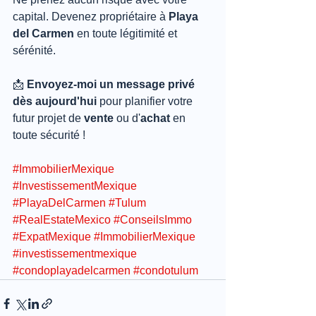
capital. Devenez propriétaire à 
Playa 
del Carmen
 en toute légitimité et 
sérénité.
📩 
Envoyez-moi un message privé 
dès aujourd'hui
 pour planifier votre 
futur projet de 
vente
 ou d'
achat
 en 
toute sécurité !
#ImmobilierMexique
#InvestissementMexique
#PlayaDelCarmen
#Tulum
#RealEstateMexico
#ConseilsImmo
#ExpatMexique
#ImmobilierMexique
#investissementmexique
#condoplayadelcarmen
#condotulum