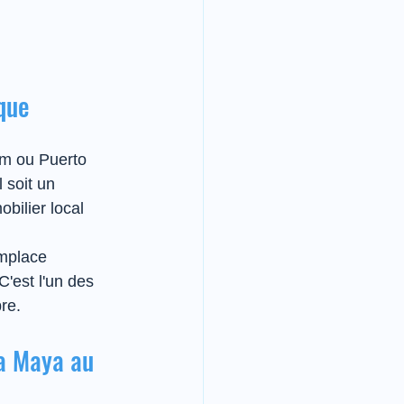
que 
um ou Puerto 
 soit un 
bilier local 
emplace 
C'est l'un des 
re.
ra Maya au 