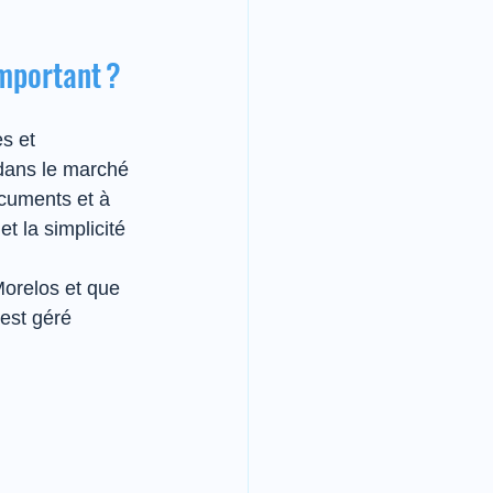
important ?
s et 
 dans le marché 
ocuments et à 
t la simplicité 
orelos et que 
est géré 