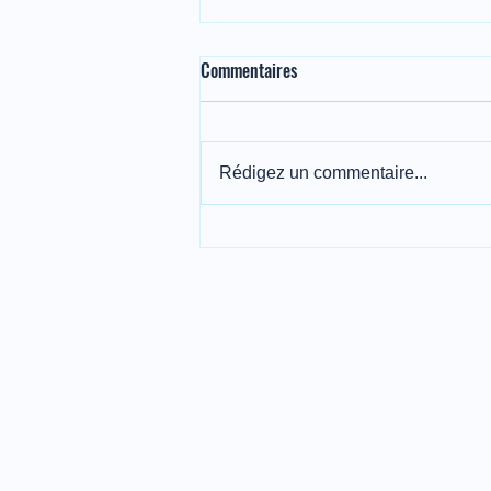
Commentaires
Rédigez un commentaire...
🔒 Sécurisez au maximum l'achat
de votre condo au Mexique avec
un compte séquestre (ESCROW)
🇲🇽