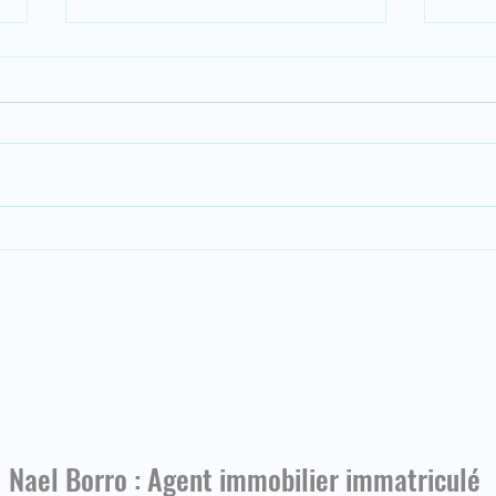
🤔 Saviez-vous qu'il existe des
🇲🇽
recours pour vous rétracter après
résid
l'achat d'un condo en prévente sur
l’ach
la Riviera Maya, au Mexique ?
🇲🇽
Nael Borro : Agent immobilier immatriculé